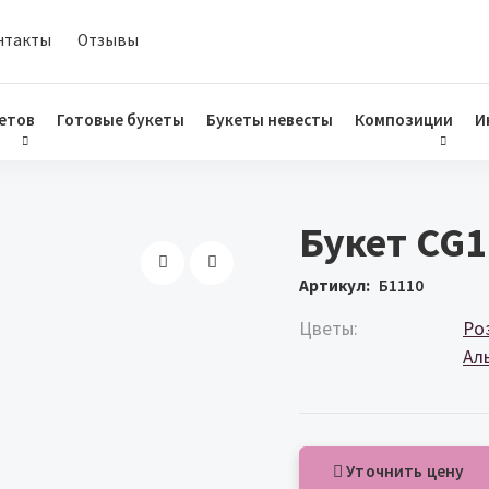
нтакты
Отзывы
етов
Готовые букеты
Букеты невесты
Композиции
И
Букет CG1
Артикул
Б1110
Цветы
Ро
Ал
Уточнить цену