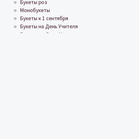
Букеты роз
Монобукеты
Букеты к 1 сентября
Букеты на День Учителя
Букеты на День Матери
Букеты на 14 февраля
Готовые букеты
Букеты невесты
Композиции
Букеты в кашпо
Букеты в корзине
Цветы в коробке
Интерьерные композиции
Растения
О нас
Оплата и доставка
Гарантии