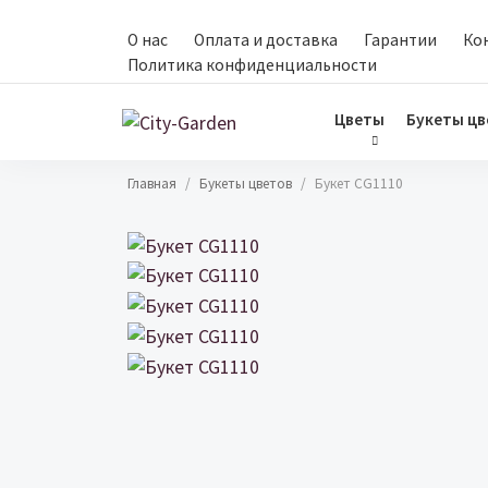
Перейти к основному содержанию
О нас
Оплата и доставка
Гарантии
Ко
Политика конфиденциальности
Цветы
Букеты цв
Строка навигации
Главная
Букеты цветов
Букет CG1110