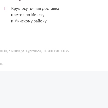
Круглосуточная доставка
цветов по Минску
и Минскому району
040, г. Минск, ул. Сурганова, 50. УНП 190973075.
ны.