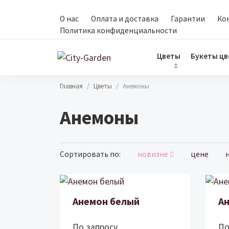
Перейти к основному содержанию
О нас
Оплата и доставка
Гарантии
Ко
Политика конфиденциальности
Цветы
Букеты цв
Строка навигации
Главная
Цветы
Анемоны
Анемоны
Сортировать п
Сортировать по:
новизне
цене
Анемон белый
А
По запросу
По