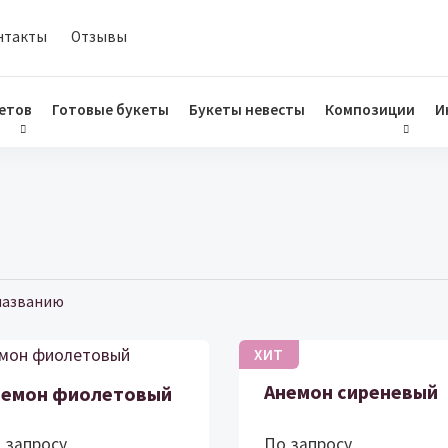
нтакты
Отзывы
етов
Готовые букеты
Букеты невесты
Композиции
И
о возрастанию
названию
ХИТ
Анемон сиреневый
немон фиолетовый
 запросу
По запросу