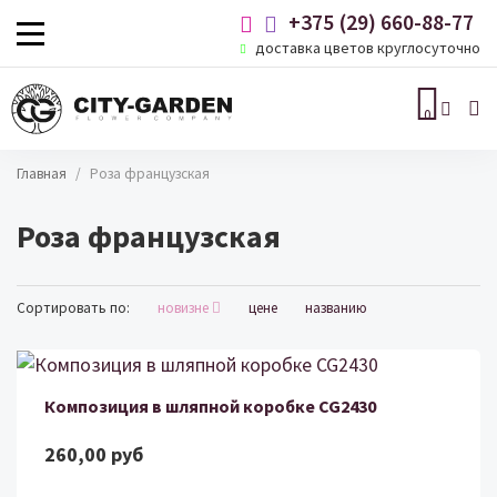
Перейти к основному содержанию
+375 (29) 660-88-77
доставка цветов круглосуточно

0
Строка навигации
Главная
Роза французская
Роза французская
Сортировать по возрастанию
Сортировать по:
новизне
цене
названию
Композиция в шляпной коробке CG2430
260,00 руб